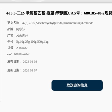
680185-48-2现货
4-[3,3-二(2-甲氧基乙基)脲基]苯磺氯CAS号：680185-48-2现
英文名称：
4-[3,3-Bis(2-methoxyethyl)ureido]benzenesulfonyl chloride
品牌：
阿尔法
产地：
河南郑州
型号：
5g,10g,25g,100g,500g,1kg
货号：
A185482
cas：
680185-48-2
发布日期：
2022-04-08
更新日期：
2026-08-07
发送咨询信息