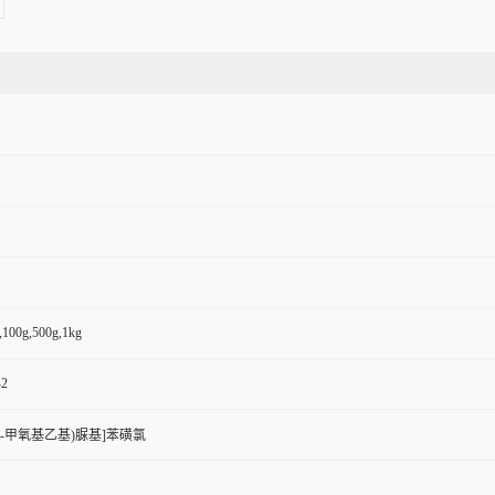
,100g,500g,1kg
-2
-二(2-甲氧基乙基)脲基]苯磺氯