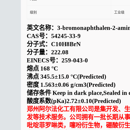
级别
工业级
英文名称：
3-bromonaphthalen-2-ami
CAS
号：
54245-33-9
分子式：
C10H8BrN
分子量：
222.08
EINECS
号：
259-043-0
熔点
168
°
C
沸点
345.5
±
15.0
°
C(Predicted)
密度
1.563
±
0.06 g/cm3(Predicted)
储存条件
Keep in dark place,Sealed in 
酸度系数
(pKa)2.72
±
0.10(Predicted)
郑州阿尔法化工有限公司是集开发、
发等技术服务。公司拥有一批长期从
吡啶菲罗啉类，噻吩衍生物，硼酸衍