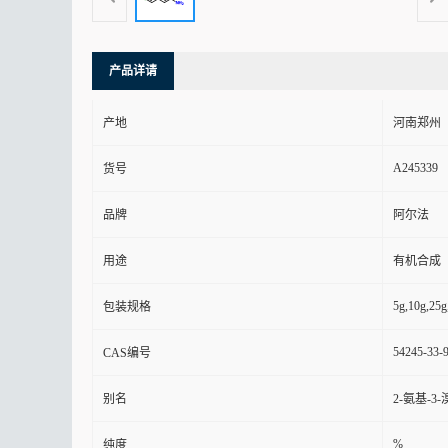
产品详请
产地
河南郑州
A245339
货号
品牌
阿尔法
用途
有机合成
5g,10g,25g
包装规格
54245-33-
CAS编号
别名
2-氨基-3
%
纯度