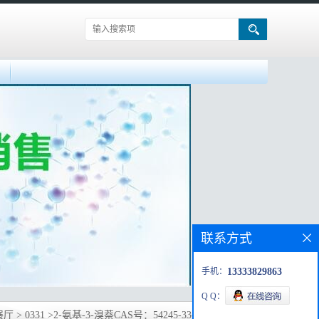
联系方式
手机：
13333829863
Q Q：
展厅
>
0331
>
2-氨基-3-溴萘CAS号：54245-33-9优势现货供应