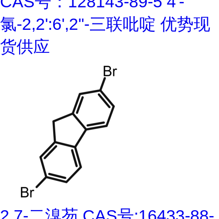
CAS号：128143-89-5 4'-
氯-2,2':6',2''-三联吡啶 优势现
货供应
2,7-二溴芴 CAS号:16433-88-