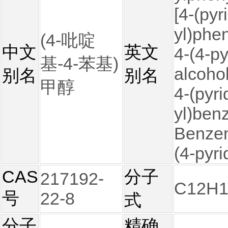
[4-(pyr
yl)phe
(4-吡啶
中文
英文
4-(4-py
基-4-苯基)
alcohol
别名
别名
甲醇
4-(pyri
yl)benz
Benzen
(4-pyri
CAS
分子
217192-
C12H
号
22-8
式
分子
精确