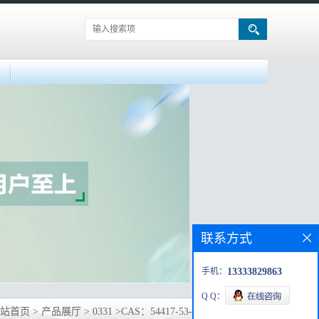
联系方式
手机：
13333829863
Q Q：
站首页
>
产品展厅
>
0331
>
CAS：54417-53-7 优势现货供应