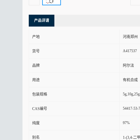
产品详请
产地
河南郑州
A417537
货号
品牌
阿尔法
用途
有机合成
5g,10g,25g
包装规格
54417-53-
CAS编号
97%
纯度
别名
1-(3,4