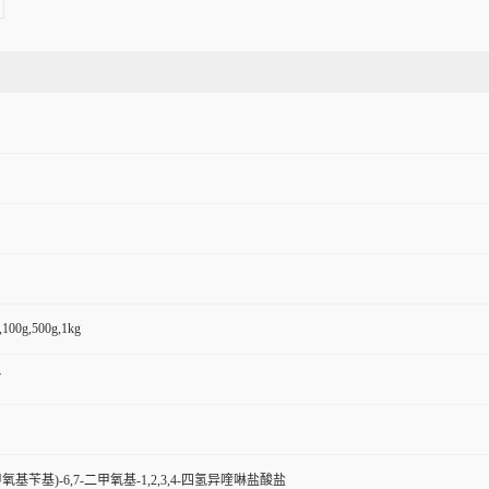
,100g,500g,1kg
7
-二甲氧基苄基)-6,7-二甲氧基-1,2,3,4-四氢异喹啉盐酸盐