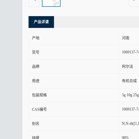
产品详请
产地
河南
1069137-7
货号
品牌
阿尔法
用途
有机合成
5g 10g 25g
包装规格
1069137-7
CAS编号
N,N-di([1,1
别名
99%
纯度