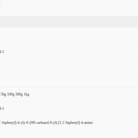
4-1
 50g 100g 500g 1kg
4-1
'-biphenyl]-4-yl)-4'-(9H-carbazol-9-yl)-[1,1'-biphenyl]-4-amine