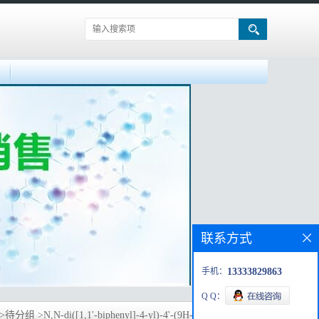
联系方式
手机：
13333829863
Q Q：
>
待分组
>
N,N-di([1,1'-biphenyl]-4-yl)-4'-(9H-carbazol-9-yl)-