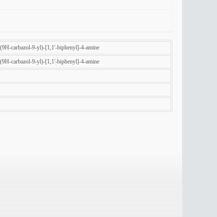
-(9H-carbazol-9-yl)-[1,1'-biphenyl]-4-amine
-(9H-carbazol-9-yl)-[1,1'-biphenyl]-4-amine