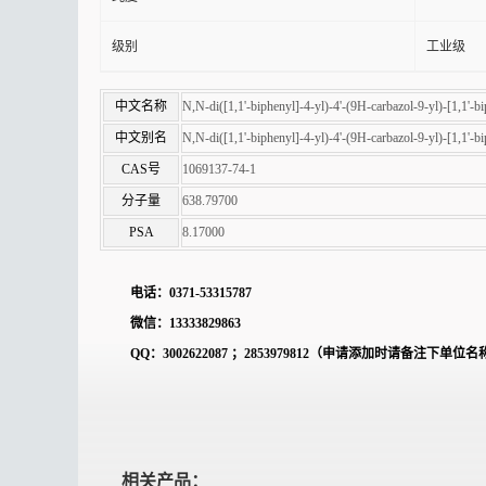
级别
工业级
中文名称
N,N-di([1,1'-biphenyl]-4-yl)-4'-(9H-carbazol-9-yl)-[1,1'-b
中文别名
N,N-di([1,1'-biphenyl]-4-yl)-4'-(9H-carbazol-9-yl)-[1,1'-b
CAS号
1069137-74-1
分子量
638.79700
PSA
8.17000
电话：
0371-53315787
微信：
13333829863
QQ
：
3002622087
；
2853979812
（申请添加时请备注下单位名
相关产品：