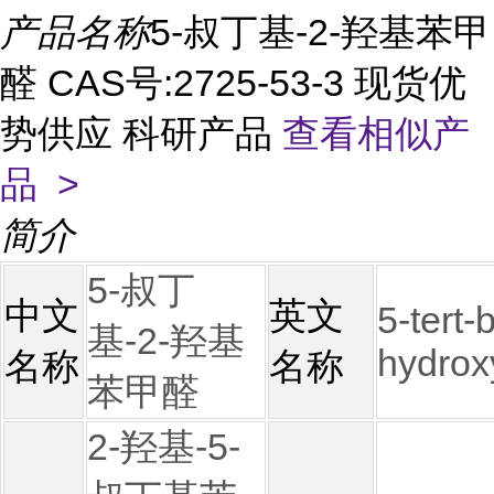
产品名称
5-叔丁基-2-羟基苯甲
醛 CAS号:2725-53-3 现货优
势供应 科研产品
查看相似产
品 >
简介
5-叔丁
中文
英文
5-tert-
基-2-羟基
hydrox
名称
名称
苯甲醛
2-羟基-5-