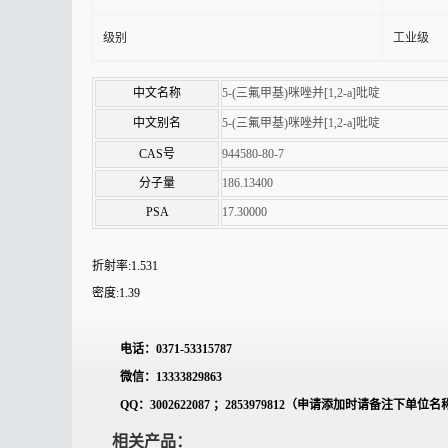
级别
工业级
中文名称
5-(三氟甲基)咪唑并[1,2-a]吡啶
中文别名
5-(三氟甲基)咪唑并[1,2-a]吡啶
CAS号
944580-80-7
分子量
186.13400
PSA
17.30000
折射率:1.531
密度:1.39
电话：
0371-53315787
微信：
13333829863
QQ
：
3002622087
；
2853979812
（申请添加时请备注下单位名
相关产品：