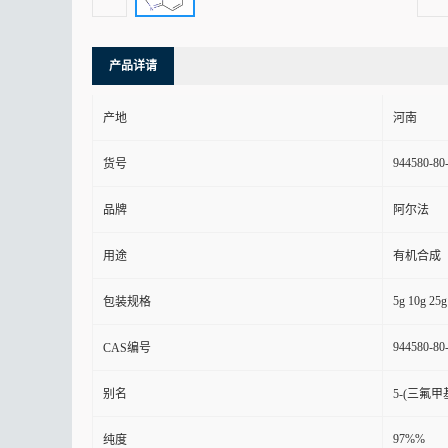
产品详请
产地
河南
944580-80
货号
品牌
阿尔法
用途
有机合成
5g 10g 25g
包装规格
944580-80
CAS编号
别名
5-(三氟甲
97%%
纯度