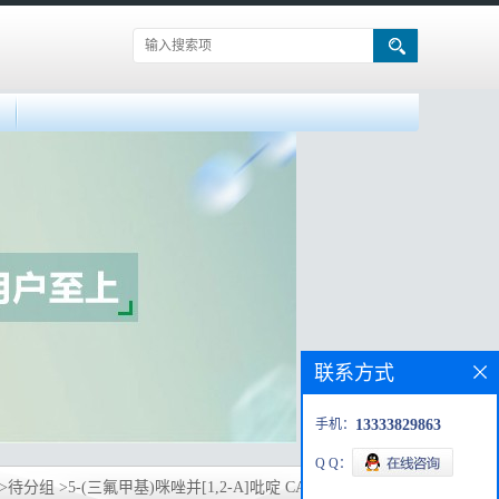
联系方式
手机：
13333829863
Q Q：
>
待分组
>
5-(三氟甲基)咪唑并[1,2-A]吡啶 CAS号:944580-