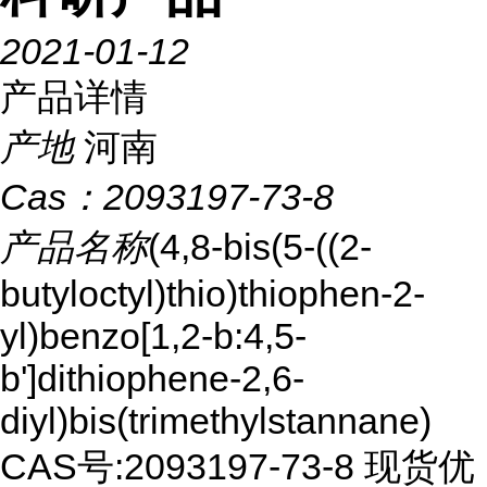
2021-01-12
产品详情
产地
河南
Cas：
2093197-73-8
产品名称
(4,8-bis(5-((2-
butyloctyl)thio)thiophen-2-
yl)benzo[1,2-b:4,5-
b']dithiophene-2,6-
diyl)bis(trimethylstannane)
CAS号:2093197-73-8 现货优