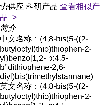
势供应 科研产品
查看相似产
品 >
简介
中文名称：(4,8-bis(5-((2-
butyloctyl)thio)thiophen-2-
yl)benzo[1,2- b:4,5-
b']dithiophene-2,6-
diyl)bis(trimethylstannane)
英文名称：(4,8-bis(5-((2-
butyloctyl)thio)thiophen-2-