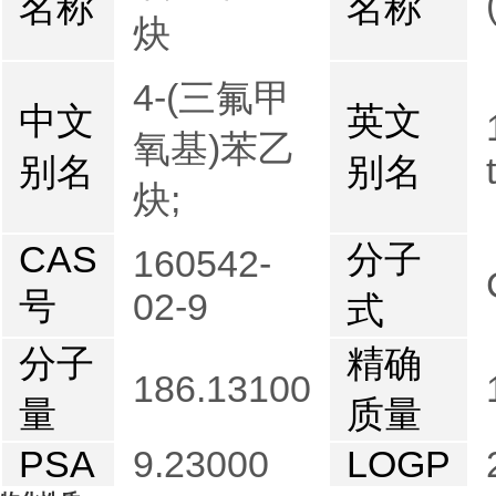
名称
名称
炔
4-(三氟甲
中文
英文
氧基)苯乙
别名
别名
炔;
CAS
分子
160542-
号
02-9
式
分子
精确
186.13100
量
质量
PSA
9.23000
LOGP